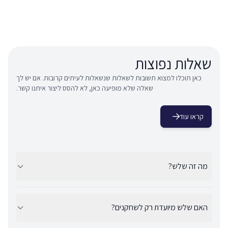
שאלות נפוצות
כאן תוכלו למצוא תשובות לשאלות שנשאלות לעיתים קרובות. אם יש לך
שאלה שלא מופיעה כאן, לא להסס ליצור איתנו קשר.
קראו עוד
מה זה שלש?
שלש היא פלטפורמה מאובטחת אונליין לאומנים בישראל, שמספקת
פרופילים מאומתים, מחברת עם מלהקים מקצועיים ותומכת בשקיפות
ובנגישות בתעשיית הבידור.
האם שלש מיועדת רק לשחקנים?
שלש יועדה לתת שירות לשחקנים, אך עם הזמן הפלטפורמה בורכה