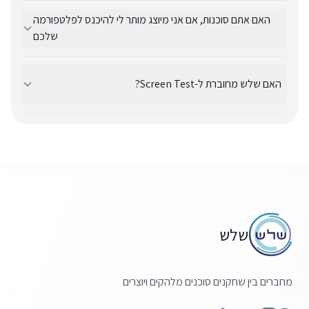
בשחקנים עם יכולות שירה, ריקוד, שפות ויכולות נוספות מדהימות, ומכאן
האם אתם סוכנות, אם אני מיוצג מותר לי להיכנס לפלטפורמה
ששלש פתחו את האופציה גם לזמרים ורקדנים שרוצים לעבות לעצמם את
שלכם
ערוצי הפרנסה.
שלש אינה סוכנות, אנחנו לא לוקחים עמלה על כל עבודה שאתם תקבלו, יש
אצלנו שחקנים מיוצגים ויש אצלנו שחקנים שאינם מיוצגים, על כל פנים לא
דרוש סוכן כדי להצטרף, לא צריך השכלה תלת מסלול חצי שנתית. כמובן
האם שלש מחוברת ל-Screen Test?
שתמיד מומלץ להיות אצל סוכן כדי לקבל עוד הזדמנויות
כן שלש מחוברת לפלטפורמת הליהוק Screen Test. ההגשות ב Screen
Test מקושרות גם לשלש.
שלש
מחברים בין שחקנים סוכנים מלהקים ויוצרים