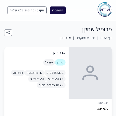
התחברו
הקימו פרופיל ללא עלות
פרופיל שחקן
דף הבית
|
חיפוש שחקנים
|
אדר כהן
אדר כהן
שחקן
ישראל
גובה: 165 ס״מ
גוון עור: בהיר
גוף: רזה
סוג שיער: גלי
שיער: שחור
עיניים: כחולות ירוקות
ייצוג סוכנות
ללא יצוג