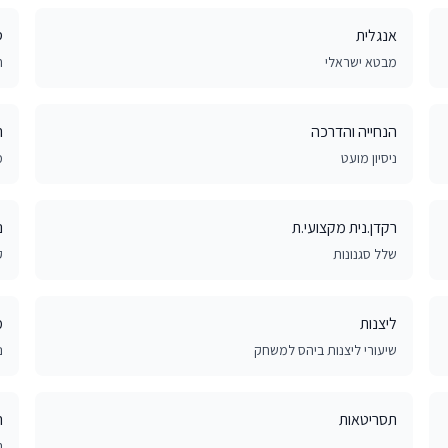
אנגלית
ס
מבטא ישראלי
חד
הנחייה והדרכה
ר
ניסיון מועט
מ
רקדן.נית מקצועי.ת
נ
שלל סגנונות
ק
ליצנות
מ
שיעורי ליצנות ביהס למשחק
נ
תסריטאות
ר
ר