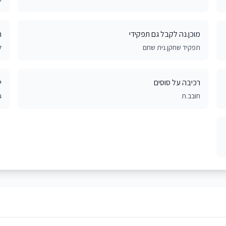
מוכן.נה לקבל גם תפקידי
ח
תפקיד שחקן.נית שחם
ל
רכיבה על סוסים
י
חובב.ת
ג