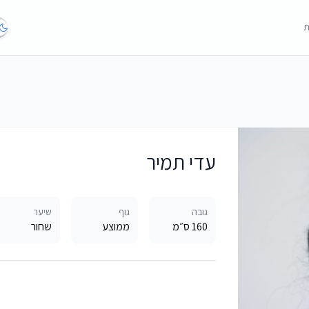
ת
עדי תמיר
גובה
גוף
שיער
160 ס״מ
ממוצע
שחור