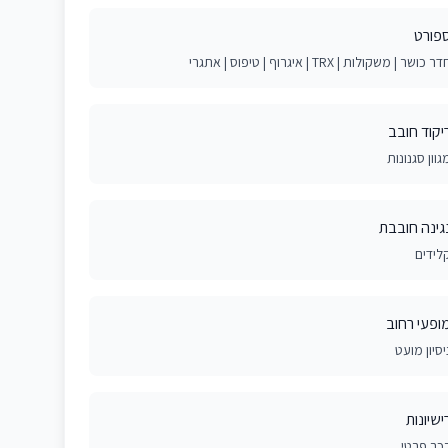
פורט
ר כושר | משקולות | TRX | איגרוף | טיפוס | אתגרי
יקוד חובב
גוון סגנונות
גינה חובבת
לידים
ופעי רחוב
יסיון מועט
ישיונות
כב פרטי