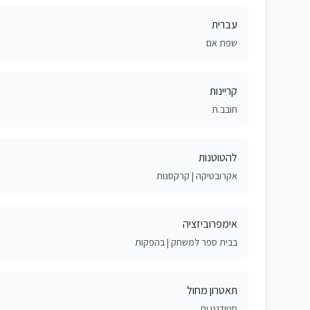
עברית
שפת אם
קריינות
חובב.ת
להטוטנות
אקרובטיקה | קרקסנות
אימפרוביזציה
בבית ספר למשחק | בהפקות
תאטרון מחול
סטודנט.ית