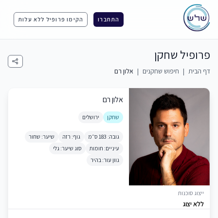
התחברו
הקימו פרופיל ללא עלות
פרופיל שחקן
דף הבית
|
חיפוש שחקנים
|
אלון רם
אלון רם
שחקן
ירושלים
גובה: 183 ס״מ
גוף: רזה
שיער: שחור
עיניים: חומות
סוג שיער: גלי
גוון עור: בהיר
ייצוג סוכנות
ללא יצוג