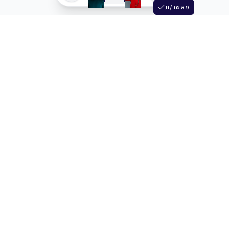
מאשר/ת
שלש
מחברים בין שחקנים סוכנים מלהקים ויוצרים
+972 54 3314242
תמיכה
תמחור
מרכז העזרה