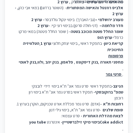
פנטומימה ליצנות ותיאטרון שחור.
מה אתם הייתם עושים –
מוסכניק ,
ערוץ 2
אלביס רוזנטל והאישה המסתורית-
(השוטר ברדוגו
)
במאי אבי כהן
, -
ערוץ 2
מעורב ירושלמי –
(גבי האברך)
בימוי ינקול גולדבסר
- ערוץ 2
חדר מלחמה
–
(דני-חולה סרטן).בבימוי רוני קיי.
-ערוץ 2
שומר החלל פטטה מכוכב בטטה-
( שומר החלל פטטה) במאי מרקו
כרמלי-
ערוץ הופ
קריאת כיוון
- בתפקיד ראשי., בימוי יצחק חלוצי.
ערוץ 1
הטלוויזיה
החינוכית
פרסומות
מחסני תאורה
,
בנק דיסקונט
,
פלאפון
,
בנק יהב
,
ולוו
,
בנק לאומי
.
סרטי גמר
הניצב-
בתפקיד ראשי
סרט גמר אונ" ת"א בימוי
דידי
לובצקי
טמפ" ברוקובסקי-
תפקיד ראשי בסרט גמר אונ" ת"א בימוי רון
רוכמן
רחובות ת"א
–(אדם). סרט גמר מכללת אורט טכניקום, הוקרן בערוץ 1.
סופת שלגים
-סרט גמר אונ" ת"א, בימוי גילי דנון.
לצאת מהדלת האחורית -
סרט עצמאי.
Coke addict
בימוי מיקי זילברשטייין-
אינטרנט
you tube