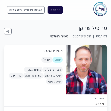
התחברו
הקימו פרופיל ללא עלות
פרופיל שחקן
דף הבית
|
חיפוש שחקנים
|
אמיר ירושלמי
אמיר ירושלמי
שחקן
ישראל
גובה: 172 ס״מ
גוון עור: בהיר
עיניים: ירוקות
סוג שיער: חלק
גוף: חטוב
שיער: שטני
ייצוג סוכנות
מאמא