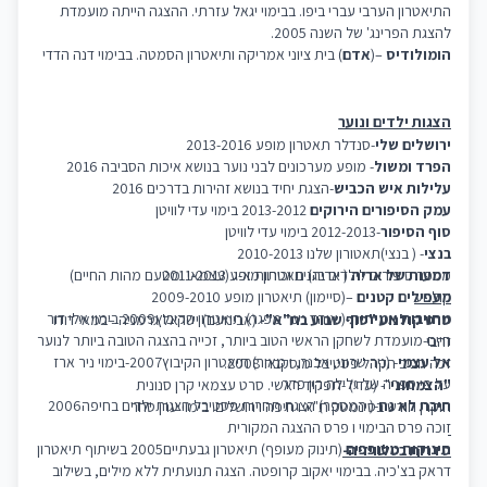
התיאטרון הערבי עברי ביפו. בבימוי יגאל עזרתי. ההצגה הייתה מועמדת
להצגת הפרינג' של השנה 2005.
הומולודיס
)–
אדם
) בית ציוני אמריקה ותיאטרון הסמטה. בבימוי דנה הדדי
הצגות ילדים ונוער
ירושלים שלי
-סנדלר תאטרון מופע 2013-2016
הפרד ומשול
- מופע מערכונים לבני נוער בנושא איכות הסביבה 2016
עלילות איש הכביש
-הצגת יחיד בנושא זהירות בדרכים 2016
עמק הסיפורים הירוקים
2013-2012 בימוי עדי לוויטן
סוף הסיפור
-2012-2013 בימוי עדי לוויטן
בנצי
- ( בנצי)תאטורון שלנו 2010-2013
דמעות של אריה
( אריה) תאטרון מופע 2011-2013
מספר סיפורים לילדים בגנים וכיתות א-ג (עצמאי ומטעם מהות החיים)
קולנוע
מעפילים קטנים
–(סיימון) תיאטרון מופע 2009-2010
מחויבות אמיתית
-( אוהד נער מפגר) תיאטרון הקיבוץ2009 בימוי אלי דור
סרט קולנוע "סוף שבוע בת"א"-
(אבינועם) ישראל גרמניה –במאי דודו
חיים-מועמדת לשחקן הראשי הטוב ביותר, זכייה בהצגה הטובה ביותר לנוער
זהבי
אל עצמי
- (ניר שרוני, אבנר, ו מאיר) תיאטרון הקיבוץ2007-בימוי ניר ארז
זכה חביב הקהל פסטיבל מוסקבה 2008.
על פי ספרה של גלילה רון פדר
"הצמחוני
"- (עדי) -תפקיד ראשי. סרט עצמאי קרן סנונית
תיבת לא נח
-( המספר) הצגת תחרות פסטיבל הצגות ילדים בחיפה2006
הוקרן חודש בסינמטק ת"א ו חיפה וירושלים. בימוי ערן סחר
זוכה פרס הבימוי ו פרס ההצגה המקורית
תינוקות מעופפים
(תינוק מעופף) תיאטרון גבעתיים2005 בשיתוף תיאטרון
סדרות בטלוויזיה-
דראק בצ'כיה. בבימוי יאקוב קרופטה. הצגה תנועתית ללא מילים, בשילוב