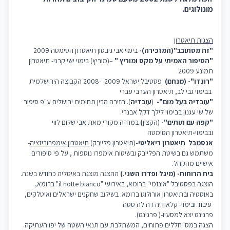
מונולוגים.
הצגות תיאטרון
"זה מסתובב"(המזכירה)-
בימוי אבי גיבסון תיאטרון הסימטה 2009
"הסיפור האמיתי על מקס ומוריץ "
–(מוריץ) בימוי ישי קרני- תיאטרון
תמונע 2009
"רונדו"- (מנחם)
פסטיבל ישראל 2009
-2008 הקבוצה הירושלמית
בבימוי גבי לב, תיאטרון הערבי עברי
"עובדיה בעל מום"-
(
עובדיה
). הזירה הבין תחומית ירושלים ע"פ סיפור
של שי עגנון בבימוי לילך דקל אבנרי.
"קפה עם תותים"-
(הקצין
)
במחזה מקורי מאת אבי שלום לווי
ובבימוי
-
תיאטרון הסימטה
אנסמבל
תיאטרון ריאליטי-
(תיאטרון פלייבק)
תיאטרון אימפרוביזציה
-
משתמש גם בשיטת הפלייבק ובשיטות אימפרו נוספות , על פי סיפורים
אישיים מהקהל.
בית הרוחות-
(מיגל ופדרו השני.)
ההצגה מוצגת באיטליה כחודש בשנה.
הוצגה בפסטיבל "אינזמי" ברומא, באירועי "
il notte bianco
" ברומא,
באוסטיה ובתיאטרון אורולוגו ברומא. בשילוב שחקנים ישראלים ואיטלקים,
עיבוד ובימוי- קלאודיה דה לה סטה
פרגינט יצא למסעיו-( פרגינט).
הצגה במס' חללים פתוחים, המשתלבת עם תנאי השטח של יפו העתיקה.