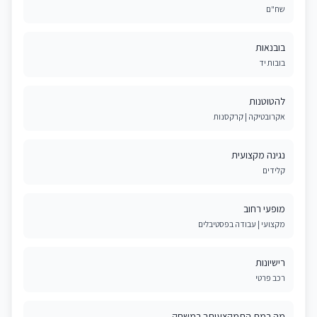
שח"ם
בובנאות
בובות יד
להטוטנות
אקרובטיקה | קרקסנות
נגינה מקצועית
קלידים
מופעי רחוב
מקצועי | עבודה בפסטיבלים
רישיונות
רכב פרטי
מה רמת התמקצעותך במשחק