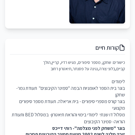
קורות חיים
כישורים: שחקן, מספר סיפורים, מגיש רדיו, קריין,הולך
קביים,בלוני צורה,נגינה על פסנתר,תיאטרון רחוב
לימודים
בוגר בית הספר לאומניות הבמה "סמינר הקיבוצים"
תעודת גמר-
שחקן
בוגר קורס מספרי סיפורים - בית אריאלה. תעודת מספר סיפורים
מקצועי
מסלול דו שנתי
לימודי בימוי והוראת תיאטרון- במסלול BED
ותעודת
הוראה
- סמינר הקיבוצים
בוגר
"משחק לפני מצלמה"- רותי דייכס
זוכה מלגה לשנת 2002 מטעם סמינר הקיבוצים תחרות