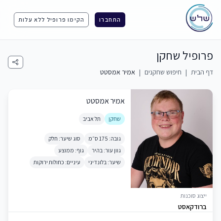
התחברו
הקימו פרופיל ללא עלות
פרופיל שחקן
דף הבית
|
חיפוש שחקנים
|
אמיר אמסטט
אמיר אמסטט
שחקן
תל אביב
גובה: 175 ס״מ
סוג שיער: חלק
גוון עור: בהיר
גוף: ממוצע
שיער: בלונדיני
עיניים: כחולות ירוקות
ייצוג סוכנות
ברודקאסט