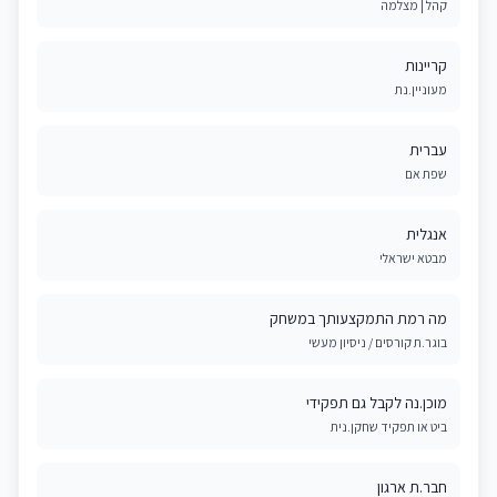
קהל | מצלמה
קריינות
מעוניין.נת
עברית
שפת אם
אנגלית
מבטא ישראלי
מה רמת התמקצעותך במשחק
בוגר.ת קורסים / ניסיון מעשי
מוכן.נה לקבל גם תפקידי
ביט או תפקיד שחקן.נית
חבר.ת ארגון