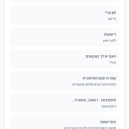
טון גברי
בריטון
רישיונות
ללא רישיון
האם יש לך קעקועים
אין לי
קומי.ת סטנדאפיסט.ית
כתיבת מערכונים וסרטונים קומיים
סימולציות - רפואה, משטרה ..
ניסיון מועט
תסריטאות
סרטוני רשת | קליפים | בלוגים | מערכונים