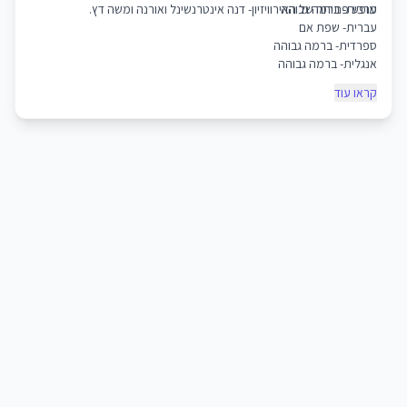
ערבית- ברמה גבוהה
מופע פתיחה של האירוויזיון- דנה אינטרנשינל ואורנה ומשה דץ.
עברית- שפת אם
ספרדית- ברמה גבוהה
אנגלית- ברמה גבוהה
קראו עוד