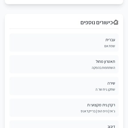
כישורים נוספים
עברית
שפת אם
תאטרון מחול
השתתפות בהפקה
שירה
שחקן.נית שר.ה
רקדן.נית מקצועי.ת
ג'אז | היפ הופ | ברייקדאנס
דיבוב