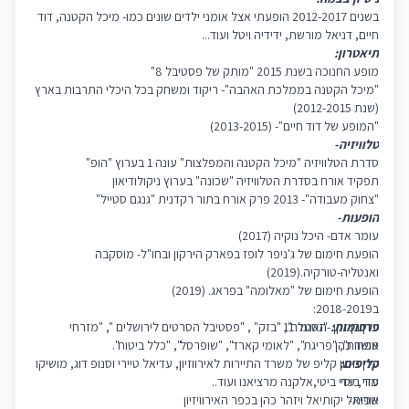
בשנים 2012-2017 הופעתי אצל אומני ילדים שונים כמו- מיכל הקטנה, דוד
חיים, דניאל מורשת, ידידיה ויטל ועוד...
תיאטרון:
מופע החנוכה בשנת 2015 "מותק של פסטיבל 8"
"מיכל הקטנה בממלכת האהבה"- ריקוד ומשחק בכל היכלי התרבות בארץ
(שנת 2012-2015)
"המופע של דוד חיים"- (2013-2015)
טלוויזיה-
סדרת הטלוויזיה "מיכל הקטנה והמפלצות" עונה 1 בערוץ "הופ"
תפקיד אורח בסדרת הטלוויזיה "שכונה" בערוץ ניקולודיאון
"צחוק מעבודה"- 2013 פרק אורח בתור רקדנית "גנגם סטייל"
הופעות-
עומר אדם- היכל נוקיה (2017)
הופעת חימום של ג'ניפר לופז בפארק הירקון ובחו"ל- מוסקבה
ואנטליה-טורקיה.(2019)
הופעת חימום של "מאלומה" בפראג. (2019)
ב2018-2019:
פרסומות:
עדן בן זקן -האנגר 11
"נסטלה", "בזק" , "פסטיבל הסרטים לירושלים ", "מזרחי
אושר כהן
טפחות", "פריגת", "לאומי קארד", "שופרסל", "כלל ביטוח".
עדן חסון
קליפים:
קליפ של משרד התיירות לאירווזיון, עדיאל טיירי וסנופ דוג, מושיקו
עדי ביטי
מור, עדי ביטי,אלקנה מרציאנו ועוד..
שפות-
אוריאל יקותיאל ויזהר כהן בכפר האירוויזיון