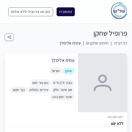
התחברו
הקימו פרופיל ללא עלות
פרופיל שחקן
דף הבית
|
חיפוש שחקנים
|
עמית אלימלך
עמית אלימלך
שחקן
ישראל
גובה: 173 ס״מ
גוון עור: חום
סוג שיער: חלק
עיניים: כחולות
גוף: חטוב
שיער: חום כהה
ייצוג סוכנות
ללא יצוג