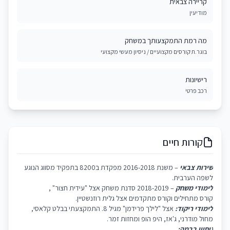
קריירה צבאית
מודיעין
מה רמת התמקצעותך במשחק
בוגר.ת קורסים מקצועיים / ניסיון מעשי מקצועי
רישיונות
רכב פרטי
קורות חיים
שירות צבאי
– משנת 2016-2018 מפקדת ב8200 בתפקיד מסווג הנוגע
לשפה הערבית.
לימודי משחק
– 2018-2019 סדנת משחק אצל "עידית חצור" ,
קורס מתחילים וקורס מתקדמים אצל גלית רוזנשטיין.
לימודי ריקוד:
אצל "לילך פרידמן" מגיל 8. התמקצעתי בבלט קלאסי,
מחול מודרני, ג'אז, היפ הופ ומחזות זמר.
ניסיון בבמה: