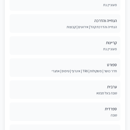
מעוניין.נת
הנחייה והדרכה
הנחייה והדרכת קהל | אירועים | קבוצות
קריינות
מעוניין.נת
ספורט
חדר כושר | משקולות | TRX | איגרוף | טיפוס | אתגרי
ערבית
טובה בעל מבטא
ספרדית
טובה