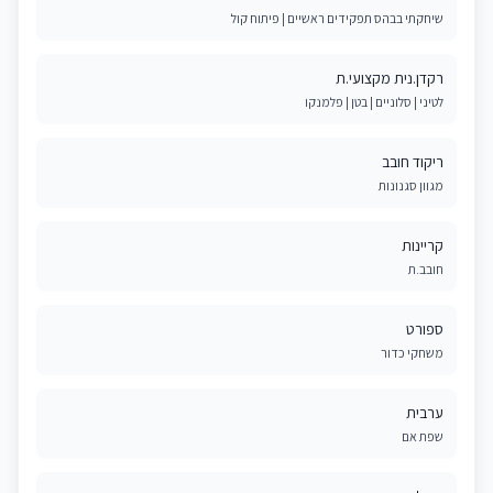
שיחקתי בבהס תפקידים ראשיים | פיתוח קול
רקדן.נית מקצועי.ת
לטיני | סלוניים | בטן | פלמנקו
ריקוד חובב
מגוון סגנונות
קריינות
חובב.ת
ספורט
משחקי כדור
ערבית
שפת אם