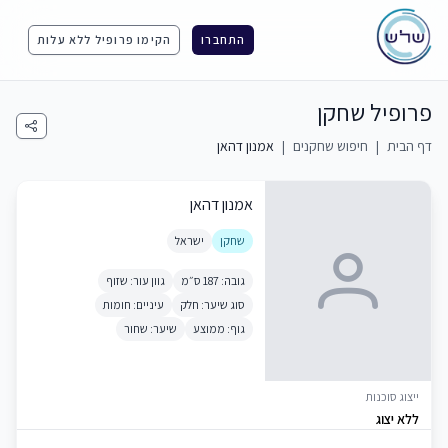
התחברו
הקימו פרופיל ללא עלות
פרופיל שחקן
דף הבית
|
חיפוש שחקנים
|
אמנון דהאן
אמנון דהאן
שחקן
ישראל
גובה: 187 ס״מ
גוון עור: שזוף
סוג שיער: חלק
עיניים: חומות
גוף: ממוצע
שיער: שחור
ייצוג סוכנות
ללא יצוג