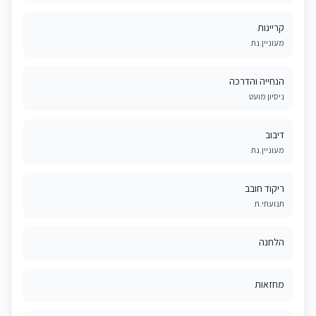
קריינות
מעוניין.נת
הנחייה והדרכה
ניסיון מועט
דיבוב
מעוניין.נת
ריקוד חובב
תנועתי.ת
הלחנה
מחזאות