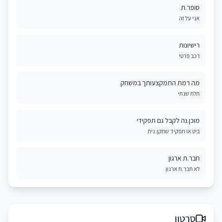
סופר.ת
אני על זה
רישיונות
רכב פרטי
מה רמת התמקצעותך במשחק
תלת שנתי
מוכן.נה לקבל גם תפקידי
ביט או תפקיד שחקן.נית
חבר.ת ארגון
לא חבר.ת ארגון
סרטון