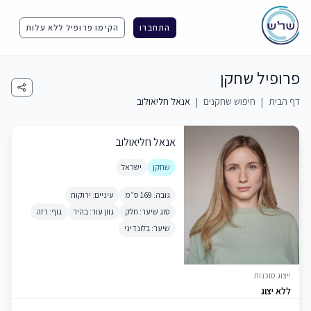
התחברו
הקימו פרופיל ללא עלות
פרופיל שחקן
דף הבית
|
חיפוש שחקנים
|
אנאל חליאולוב
אנאל חליאולוב
שחקן
ישראל
גובה: 169 ס״מ
עיניים: ירוקות
סוג שיער: חלק
גוון עור: בהיר
גוף: רזה
שיער: בלונדיני
ייצוג סוכנות
ללא יצוג