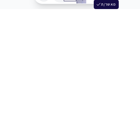
מאשר/ת
שלש
מחברים בין שחקנים סוכנים מלהקים ויוצרים
+972 54 3314242
תמיכה
תמחור
מרכז העזרה