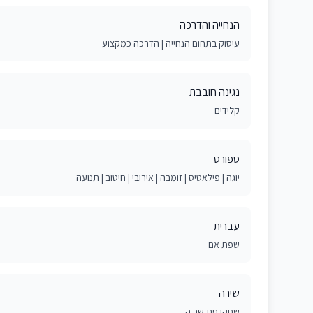
הנחייה והדרכה
עיסוק בתחום הנחייה | הדרכה כמקצוע
נגינה חובבת
קלידים
ספורט
יוגה | פילאטיס | זומבה | אירובי | חיטוב | תנועה
עברית
שפת אם
שירה
שחקן.נית שר.ה