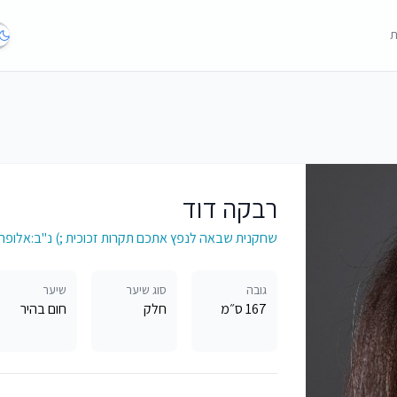
ת
רבקה דוד
שחקנית שבאה לנפץ אתכם תקרות זכוכית ;) נ"ב:אלופה 
גובה
סוג שיער
שיער
167 ס״מ
חלק
חום בהיר