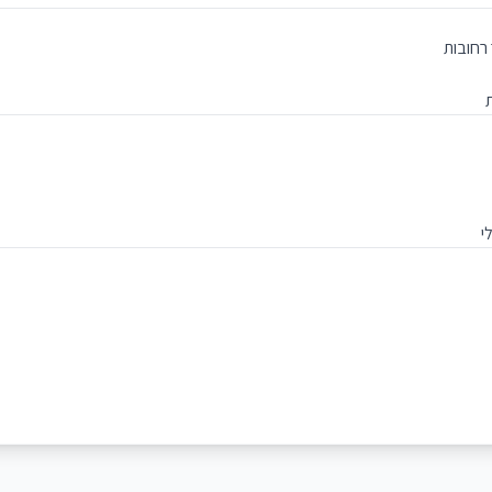
רחובות
י