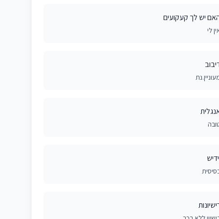
אם יש לך קעקועים
ין לי
יבוב
עוניין.נת
נגלית
ובה
ידיש
סיסית
ישיונות
ישיון ללא רכב