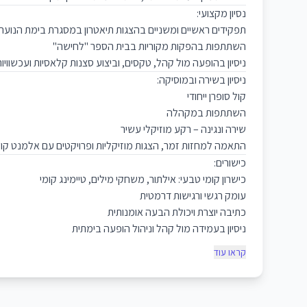
נסיון מקצועי:
תפקידים ראשיים ומשניים בהצגות תיאטרון במסגרת בימת הנוער 
השתתפות בהפקות מקוריות בבית הספר "לחישה"
ניסיון בהופעה מול קהל, טקסים, וביצוע סצנות קלאסיות ועכשוויות
ניסיון בשירה ובמוסיקה:
קול סופרן ייחודי
השתתפות במקהלה
שירה ונגינה – רקע מוזיקלי עשיר
התאמה למחזות זמר, הצגות מוזיקליות ופרויקטים עם אלמנט קול
כישורים:
כישרון קומי טבעי: אילתור, משחקי מילים, טיימינג קומי
עומק רגשי ורגישות דרמטית
כתיבה יוצרת ויכולת הבעה אומנותית
ניסיון בעמידה מול קהל וניהול הופעה בימתית
קראו עוד