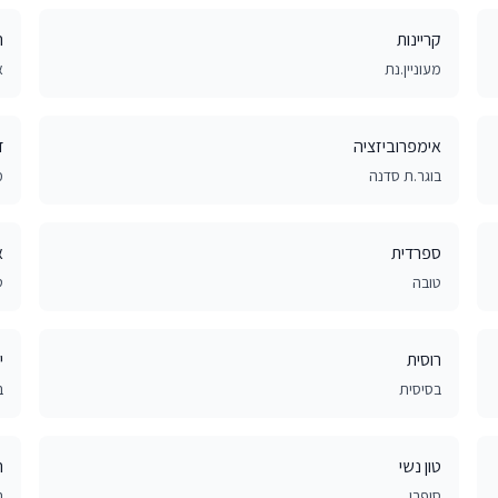
קריינות
ה
מעוניין.נת
א
אימפרוביזציה
ד
בוגר.ת סדנה
מ
ספרדית
א
טובה
ט
רוסית
י
בסיסית
ב
טון נשי
ר
סופרן
ר