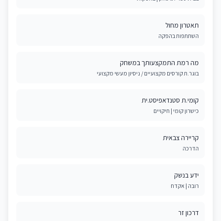
תאטרון מחול
השתתפות בהפקה
מה רמת התמקצעותך במשחק
בוגר.ת קורסים מקצועיים / ניסיון מעשי מקצועי
קומי.ת סטנדאפיסט.ית
כישרון קומי | חיקויים
קריירה צבאית
הדרכה
ידע בנשק
רובה | אקדח
דרכון זר