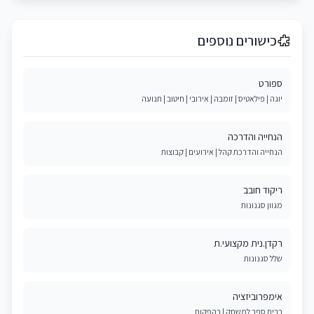
כישורים נוספים
ספורט
יוגה | פילאטיס | זומבה | אירובי | חיטוב | תנועה
הנחייה והדרכה
הנחייה והדרכת קהל | אירועים | קבוצות
ריקוד חובב
מגוון סגנונות
רקדן.נית מקצועי.ת
שלל סגנונות
אימפרוביזציה
בבית ספר למשחק | בהפקות