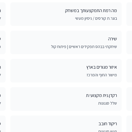
מה רמת התמקצעותך במשחק
ח
בוגר.ת קורסים / ניסיון מעשי
ל
שירה
ט
שיחקתי בבהס תפקידים ראשיים | פיתוח קול
מ
איזור מגורים בארץ
ה
מישור החוף והמרכז
ל
רקדן.נית מקצועי.ת
מ
שלל סגנונות
ל
ריקוד חובב
ס
מגוון סגנונות
י