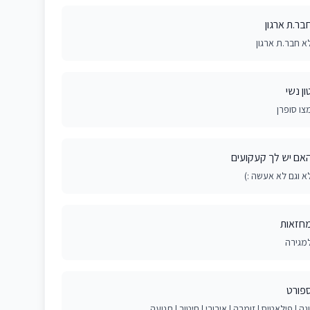
בר.ת ארגון
א חבר.ת ארגון
ון נשי
צו סופרן
אם יש לך קעקועים
א וגם לא אעשה :)
חזאות
מגירה
פורט
וגה | פילאטיס | זומבה | אירובי | חיטוב | תנועה