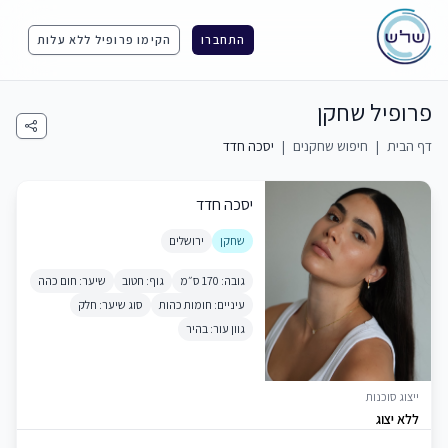
התחברו
הקימו פרופיל ללא עלות
פרופיל שחקן
דף הבית
|
חיפוש שחקנים
|
יסכה חדד
יסכה חדד
שחקן
ירושלים
גובה: 170 ס״מ
גוף: חטוב
שיער: חום כהה
עיניים: חומות כהות
סוג שיער: חלק
גוון עור: בהיר
ייצוג סוכנות
ללא יצוג