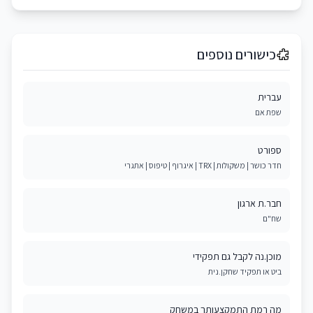
כישורים נוספים
עברית
שפת אם
ספורט
חדר כושר | משקולות | TRX | איגרוף | טיפוס | אתגרי
חבר.ת ארגון
שח"ם
מוכן.נה לקבל גם תפקידי
ביט או תפקיד שחקן.נית
מה רמת התמקצעותך במשחק