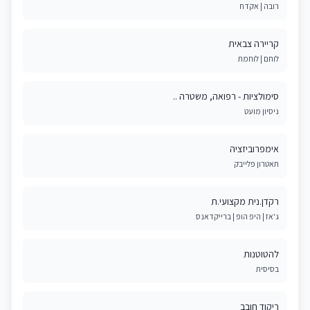
רובה | אקדח
קריירה צבאית
לוחם | לוחמת
סימולציות - רפואה, משטרה ..
ניסיון מועט
אימפרוביזציה
תאטרון פלייבק
רקדן.נית מקצועי.ת
ג'אז | היפ הופ | ברייקדאנס
להטוטנות
בסיסית
ריקוד חובב