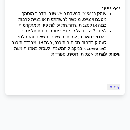
רקע נוסף 
עוסק בטאי צ'י למעלה כ-25 שנה. מדריך מוסמך 
מטעם וינגייט. מוכשר להשתתפות או בניית קרבות 
במה או לסצנות שדורשות יכולות פיזיות מתקדמות.
לאחר 3 שנים של לימודיי באוניברסיטת תל אביב 
חזרתי בתשובה, למדתי בישיבה, נישאתי והתחלתי 
לעסוק בתחום הפיתוח תוכנה, כעת אני מהנדס תוכנה 
בcodevalue. במקביל המשכתי לעסוק באמנות מעת 
שפות
לעת.  
: עברית, אנגלית, רוסית, ספרדית  
קראו עוד