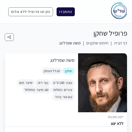
התחברו
הקימו פרופיל ללא עלות
פרופיל שחקן
דף הבית
|
חיפוש שחקנים
|
משה שפרלינג
משה שפרלינג
שחקן
מגדל העמק
גובה: 160 ס״מ
גוף: רזה
שיער: חום
עיניים: כחולות
סוג שיער: מתולתל
גוון עור: בהיר
ייצוג סוכנות
ללא יצוג