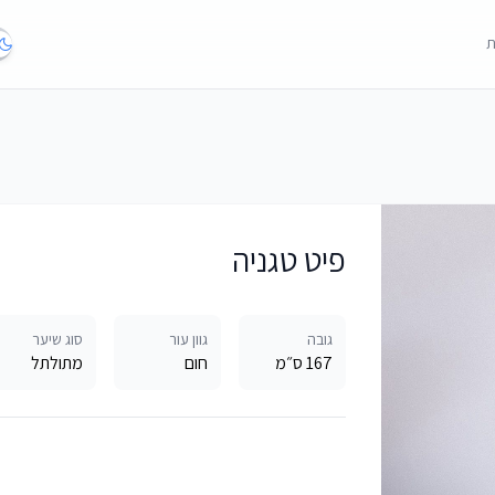
ת
פיט טגניה
גובה
גוון עור
סוג שיער
167 ס״מ
חום
מתולתל