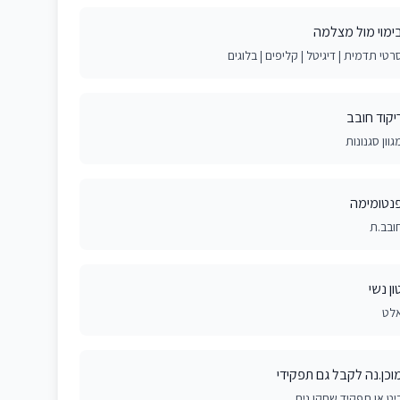
ימוי מול מצלמה
רטי תדמית | דיגיטל | קליפים | בלוגים
יקוד חובב
גוון סגנונות
נטומימה
ובב.ת
ון נשי
לט
וכן.נה לקבל גם תפקידי
יט או תפקיד שחקן.נית