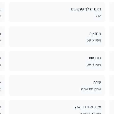
האם יש לך קעקועים
ב
יש לי
ס
מחזאות
ר
ניסיון מועט
מ
בובנאות
פ
ניסיון מועט
ח
שירה
ט
שחקן.נית שר.ה
א
איזור מגורים בארץ
מ
השפלה והמזרח
ב