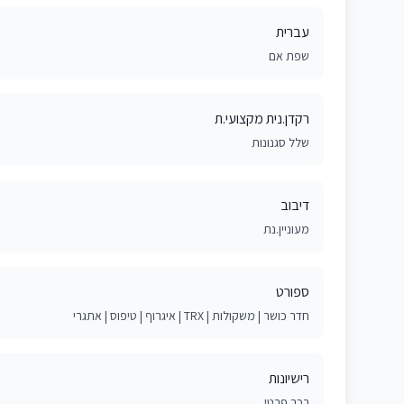
עברית
שפת אם
רקדן.נית מקצועי.ת
שלל סגנונות
דיבוב
מעוניין.נת
ספורט
חדר כושר | משקולות | TRX | איגרוף | טיפוס | אתגרי
רישיונות
רכב פרטי