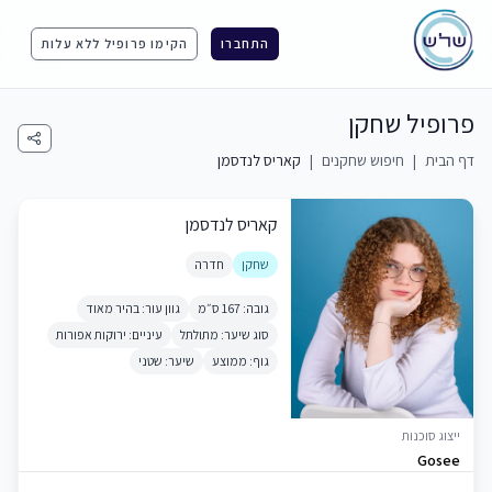
התחברו
הקימו פרופיל ללא עלות
פרופיל שחקן
דף הבית
|
חיפוש שחקנים
|
קאריס לנדסמן
קאריס לנדסמן
שחקן
חדרה
גובה: 167 ס״מ
גוון עור: בהיר מאוד
סוג שיער: מתולתל
עיניים: ירוקות אפורות
גוף: ממוצע
שיער: שטני
ייצוג סוכנות
Gosee