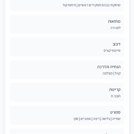
שיחקתי בבהס תפקידים ראשיים | פיתוח קול
מחזאות
למגירה
דיבוב
סיימתי קורס
הנחייה והדרכה
קהל | מצלמה
קריינות
חובב.ת
ספורט
שחייה | גלישה | ריצה | אופניים | סקי