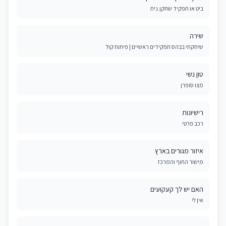
ביט או תפקיד שחקן.נית
שירה
שיחקתי בבהס תפקידים ראשיים | פיתוח קול
טון נשי
מצו סופרן
רישיונות
רכב פרטי
איזור מגורים בארץ
מישור החוף והמרכז
האם יש לך קעקועים
אין לי