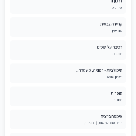
דרכון זר
אירופאי
קריירה צבאית
מודיעין
רכיבה על סוסים
חובב.ת
סימולציות - רפואה, משטרה ..
ניסיון מועט
סופר.ת
תחביב
אימפרוביזציה
בבית ספר למשחק | בהפקות