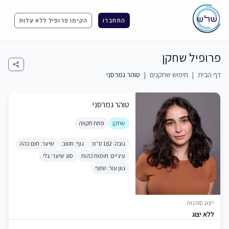
התחברו
הקימו פרופיל ללא עלות
פרופיל שחקן
דף הבית
|
חיפוש שחקנים
|
טוהר גמרסני
טוהר גמרסני
שחקן
פתח תקווה
גובה: 162 ס״מ
גוף: חטוב
שיער: חום כהה
עיניים: חומות כהות
סוג שיער: גלי
גוון עור: שזוף
ייצוג סוכנות
ללא יצוג