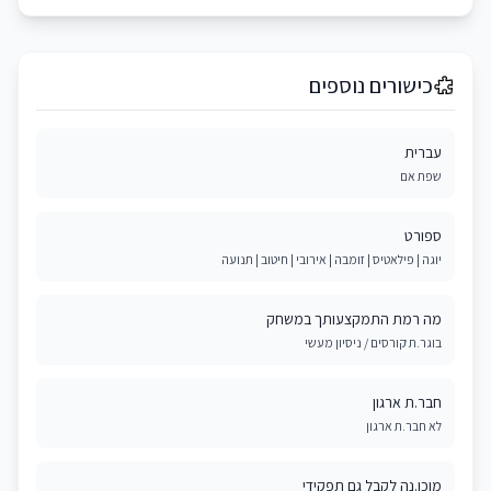
כישורים נוספים
עברית
שפת אם
ספורט
יוגה | פילאטיס | זומבה | אירובי | חיטוב | תנועה
מה רמת התמקצעותך במשחק
בוגר.ת קורסים / ניסיון מעשי
חבר.ת ארגון
לא חבר.ת ארגון
מוכן.נה לקבל גם תפקידי