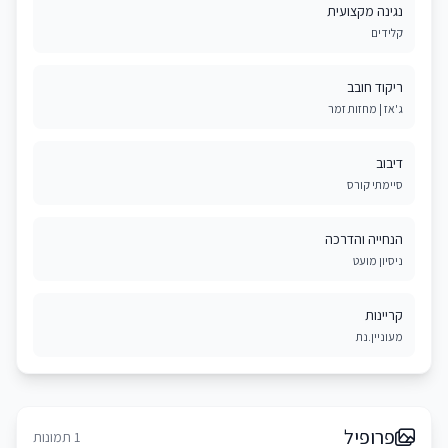
נגינה מקצועית
קלידים
ריקוד חובב
ג'אז | מחזות זמר
דיבוב
סיימתי קורס
הנחייה והדרכה
ניסיון מועט
קריינות
מעוניין.נת
פרופיל
1 תמונות