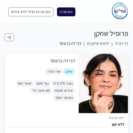
התחברו
הקימו פרופיל ללא עלות
פרופיל שחקן
דף הבית
|
חיפוש שחקנים
|
דבי דה ברעסר
דבי דה ברעסר
שחקן
אור יהודה
גובה: 170 ס״מ
גוף: חטוב
שיער: חום
עיניים: חומות
סוג שיער: גלי
גוון עור: שזוף
ייצוג סוכנות
ללא יצוג