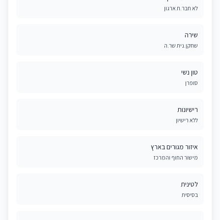
לא חבר.ת ארגון
שירה
שחקן.נית שר.ה
טון נשי
סופרן
רישיונות
ללא רישיון
איזור מגורים בארץ
מישור החוף והמרכז
לטינית
בסיסית