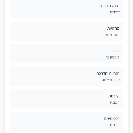
נגינה חובבת
קלידים
מחזאות
ניסיון מועט
דיבוב
מעוניין.נת
הנחייה והדרכה
קהל | מצלמה
קריינות
חובב.ת
פנטומימה
חובב.ת