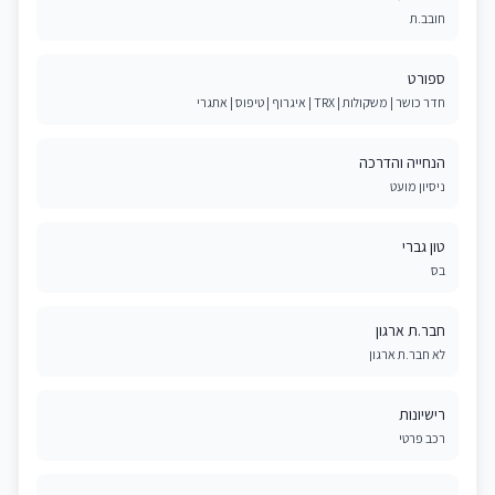
חובב.ת
ספורט
חדר כושר | משקולות | TRX | איגרוף | טיפוס | אתגרי
הנחייה והדרכה
ניסיון מועט
טון גברי
בס
חבר.ת ארגון
לא חבר.ת ארגון
רישיונות
רכב פרטי