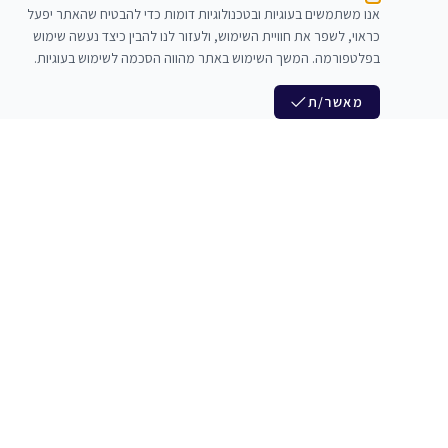
אנו משתמשים בעוגיות ובטכנולוגיות דומות כדי להבטיח שהאתר יפעל
כראוי, לשפר את חוויית השימוש, ולעזור לנו להבין כיצד נעשה שימוש
בפלטפורמה. המשך השימוש באתר מהווה הסכמה לשימוש בעוגיות.
מאשר/ת
לנו
הצטרפות לניוזלטר שלנו
לי חדרי חזרות
חדשות ומבצעים מיוחדים
צלמים
צרי סדנאות
אני מסכים/ה לקבל ניוזלטרים
להקים
משלש בוואצ ובדואר אלקטרוני
כנים
הרשמה