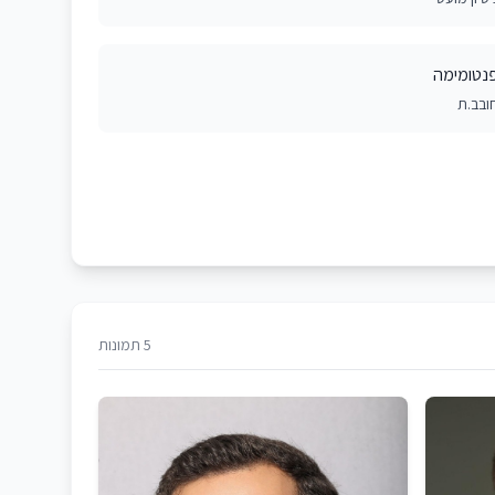
נטומימה
ובב.ת
5 תמונות