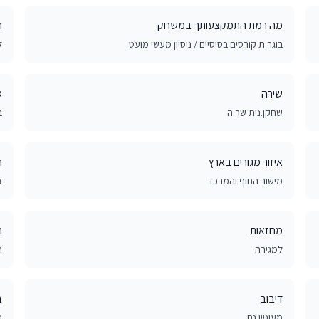
מה רמת התמקצעותך במשחק
ח
בוגר.ת קורסים בסיסיים / ניסיון מעשי מועט
ל
שירה
ט
שחקן.נית שר.ה
ב
איזור מגורים בארץ
ה
מישור החוף והמרכז
א
מחזאות
ה
למגירה
ת
דיבוב
ב
מעוניין.נת
נ