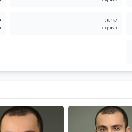
קריינות
פ
מעוניין.נת
ח