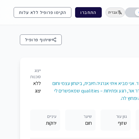
התחברו
הקימו פרופיל ללא עלות
עברית
שיתוף פרופיל
ייצוג
סוכנות
אני מביא איתי אנרגיה חיובית, ביטחון עצמי וחום
ללא
אנושי. אני מאמין בעצמי ובדרך שלי, ומשתדל תמיד לשדר אור, רוגע ופתיחות – qualities שמאפשרים לי
יצוג
ומחוץ לה.
גוון עור
שיער
עיניים
שזוף
חום
ירוקות