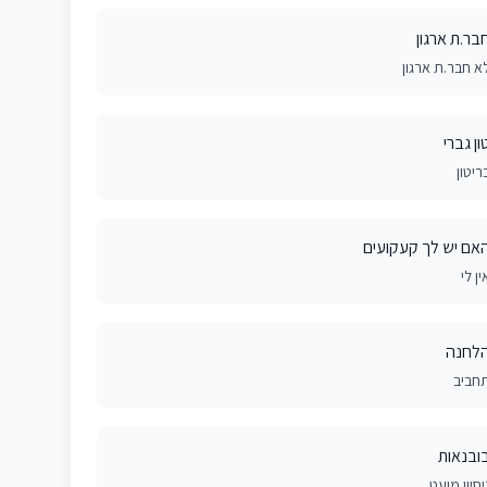
בר.ת ארגון
א חבר.ת ארגון
ון גברי
ריטון
אם יש לך קעקועים
ין לי
לחנה
חביב
ובנאות
יסיון מועט