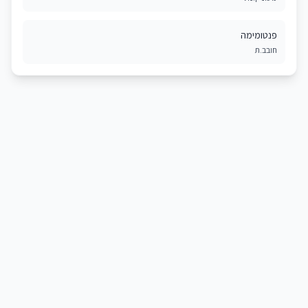
פנטומימה
חובב.ת