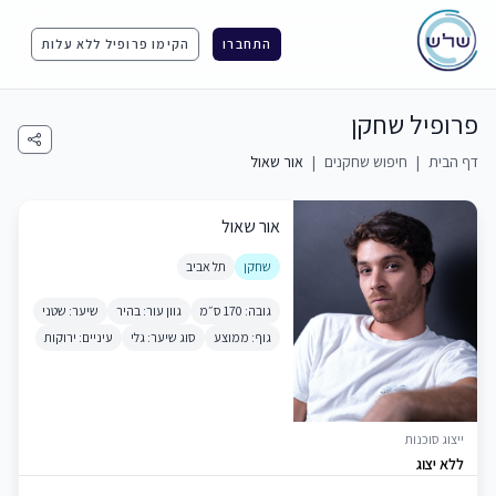
התחברו
הקימו פרופיל ללא עלות
פרופיל שחקן
דף הבית
|
חיפוש שחקנים
|
אור שאול
אור שאול
שחקן
תל אביב
גובה: 170 ס״מ
גוון עור: בהיר
שיער: שטני
גוף: ממוצע
סוג שיער: גלי
עיניים: ירוקות
ייצוג סוכנות
ללא יצוג