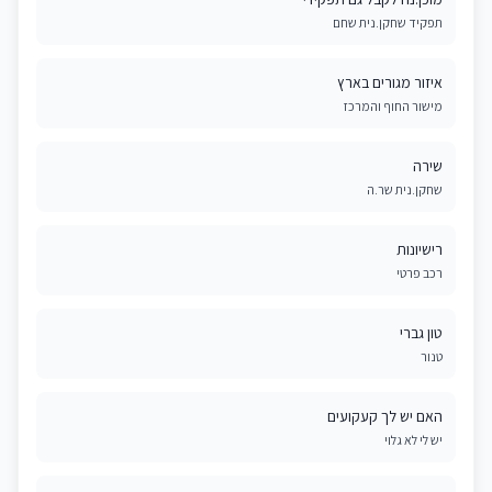
תפקיד שחקן.נית שחם
איזור מגורים בארץ
מישור החוף והמרכז
שירה
שחקן.נית שר.ה
רישיונות
רכב פרטי
טון גברי
טנור
האם יש לך קעקועים
יש לי לא גלוי