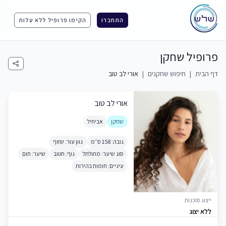
התחברו
הקימו פרופיל ללא עלות
פרופיל שחקן
דף הבית
|
חיפוש שחקנים
|
אורי לב טוב
אורי לב טוב
שחקן
אביחיל
גובה: 158 ס״מ
גוון עור: שזוף
סוג שיער: מתולתל
גוף: חטוב
שיער: חום
עיניים: חומות בהירות
ייצוג סוכנות
ללא יצוג