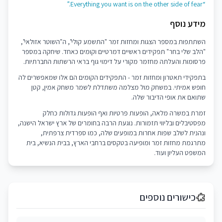
“Everything you want is on the other side of fear.”
מידע נוסף
השתתפות במספר הצגות ומחזות זמר "התשמע קולי", ה"השוטר אזולאי",
"הלב שלי בחר" תפקידים ראשיים דמרטיים וקומים כאחד. שיחקה במספר
פרסומות והעלתה מחזמר מקורי על דימוי גוף בראי הרשתות החברתיות.
בתפקידי תאטרון ומחזות זמר - התפקידים הקומים הם אלו שמאפשרים לה
חופש אמיתי. במשחק מול מצלמה משתדלת לשמר משחק אמין, קטן
שתואם את אופי הדיבור שלה.
זמרת במשרה מלאה, הופעות פרטיות ואף הופעות גדולות כחלק
מפסטיבלים ובליווי תזמורות. נוגעת הרבה בחומרים של ארץ ישראל הישנה,
ונהנית לשלב שפות אחרות במופעים שלה, כמו ספרדית צרפתית,
מתרגמת מחזות זמר ומופיעה בטקסים ברחבי הארץ, בבית הנשיא, בית
המשפט העליון ועוד.
כישורים נוספים