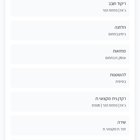
ריקוד חובב
ג'אז | מחזות זמר
הלחנה
ניסיון בתחום
מחזאות
עוסק.ת בתחום
להטוטנות
בסיסית
רקדן.נית מקצועי.ת
ג'אז | מחזות זמר | סטפס ​
שירה
זמר.ת מקצועי.ת