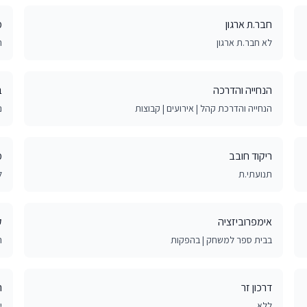
חבר.ת ארגון
מ
לא חבר.ת ארגון
ת
הנחייה והדרכה
ב
הנחייה והדרכת קהל | אירועים | קבוצות
נ
ריקוד חובב
מ
תנועתי.ת
ל
אימפרוביזציה
ק
בבית ספר למשחק | בהפקות
ה
דרכון זר
ה
ללא
י