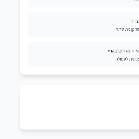
ירה
חקן.נית שר.ה
יזור מגורים בארץ
פונית לעפולה