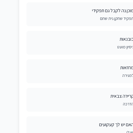
וכן.נה לקבל גם תפקידי
פקיד שחקן.נית שחם
ובנאות
יסיון מועט
חזאות
מגירה
ריירה צבאית
דרכה
אם יש לך קעקועים
ש לי