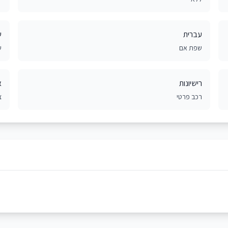
עברית
ש
שפת אם
ש
רישיונות
א
רכב פרטי
צ