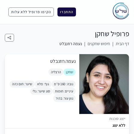
התחברו
הקימו פרופיל ללא עלות
פרופיל שחקן
דף הבית
|
חיפוש שחקנים
|
נעמה רוזנבלט
נעמה רוזנבלט
שחקן
הרצליה
גובה: 160 ס״מ
גוף: מלא
שיער: חום כהה
עיניים: חומות
סוג שיער: גלי
גוון עור: בהיר
ייצוג סוכנות
ללא יצוג