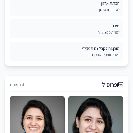
חבר.ת ארגון
לא חבר.ת ארגון
שירה
זמר.ת מקצועי.ת
מוכן.נה לקבל גם תפקידי
ביט או תפקיד שחקן.נית
פרופיל
4 תמונות