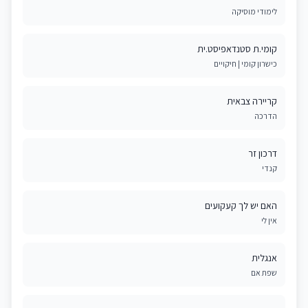
לימודי מוסיקה
קומי.ת סטנדאפיסט.ית
כישרון קומי | חיקויים
קריירה צבאית
הדרכה
דרכון זר
קנדי
האם יש לך קעקועים
אין לי
אנגלית
שפת אם