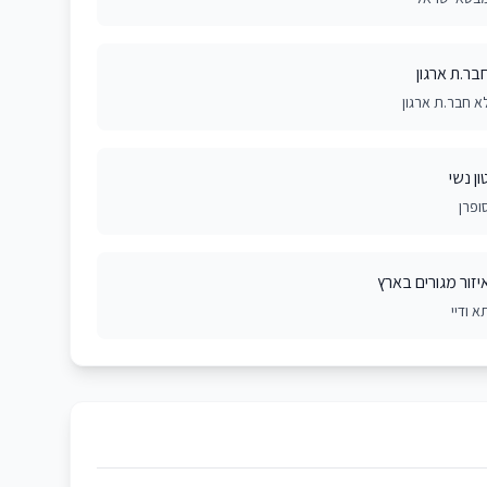
בר.ת ארגון
א חבר.ת ארגון
ון נשי
ופרן
יזור מגורים בארץ
א ודיי