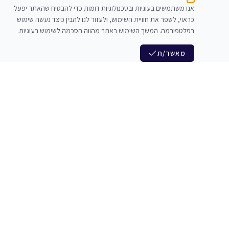
אנו משתמשים בעוגיות ובטכנולוגיות דומות כדי להבטיח שהאתר יפעל
כראוי, לשפר את חוויית השימוש, ולעזור לנו להבין כיצד נעשה שימוש
בפלטפורמה. המשך השימוש באתר מהווה הסכמה לשימוש בעוגיות.
מאשר/ת
לנו
הצטרפות לניוזלטר שלנו
לי חדרי חזרות
חדשות ומבצעים מיוחדים
צלמים
צרי סדנאות
אני מסכים/ה לקבל ניוזלטרים
להקים
משלש בוואצ ובדואר אלקטרוני
כנים
הרשמה