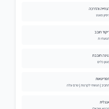
נחייה והדרכה
יסיון מועט
יקוד חובב
נועתי.ת
גינה חובבת
גוון כלים
סריטאות
חביב | הגשתי לקרנות | טרם עלה
נגלית
בטא ישראלי