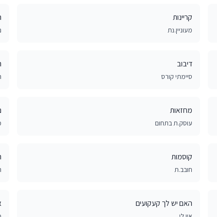
קריינות
ה
מעוניין.נת
נ
דיבוב
ר
סיימתי קורס
ת
מחזאות
נ
עוסק.ת בתחום
מ
קוסמות
ת
חובב.ת
ת
האם יש לך קעקועים
א
אין לי
מ