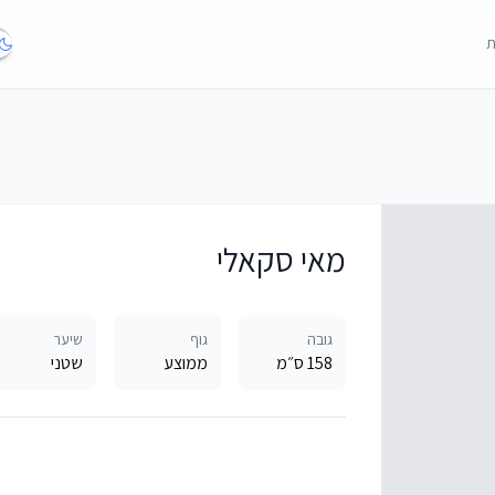
ת
מאי סקאלי
גובה
גוף
שיער
158 ס״מ
ממוצע
שטני