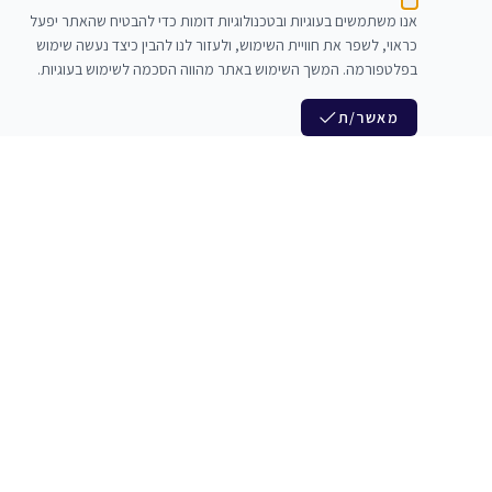
אנו משתמשים בעוגיות ובטכנולוגיות דומות כדי להבטיח שהאתר יפעל
כראוי, לשפר את חוויית השימוש, ולעזור לנו להבין כיצד נעשה שימוש
בפלטפורמה. המשך השימוש באתר מהווה הסכמה לשימוש בעוגיות.
מאשר/ת
לנו
הצטרפות לניוזלטר שלנו
לי חדרי חזרות
חדשות ומבצעים מיוחדים
צלמים
צרי סדנאות
אני מסכים/ה לקבל ניוזלטרים
להקים
משלש בוואצ ובדואר אלקטרוני
כנים
הרשמה