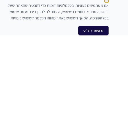
אנו משתמשים בעוגיות ובטכנולוגיות דומות כדי להבטיח שהאתר יפעל
כראוי, לשפר את חוויית השימוש, ולעזור לנו להבין כיצד נעשה שימוש
בפלטפורמה. המשך השימוש באתר מהווה הסכמה לשימוש בעוגיות.
מאשר/ת
לנו
הצטרפות לניוזלטר שלנו
לי חדרי חזרות
חדשות ומבצעים מיוחדים
צלמים
צרי סדנאות
אני מסכים/ה לקבל ניוזלטרים
להקים
משלש בוואצ ובדואר אלקטרוני
כנים
הרשמה