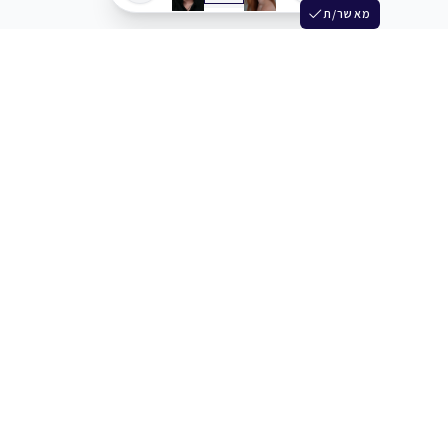
מאשר/ת
שלש
מחברים בין שחקנים סוכנים מלהקים ויוצרים
+972 54 3314242
תמיכה
תמחור
מרכז העזרה