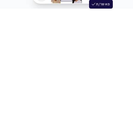
מאשר/ת
שלש
מחברים בין שחקנים סוכנים מלהקים ויוצרים
+972 54 3314242
תמיכה
תמחור
מרכז העזרה