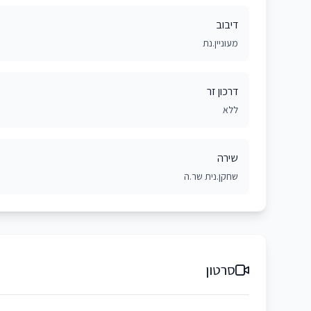
דיבוב
מעוניין.נת
דרכון זר
ללא
שירה
שחקן.נית שר.ה
סרטון