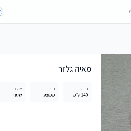
ת
מאיה גלזר
גובה
גוף
שיער
140 ס״מ
ממוצע
שטני