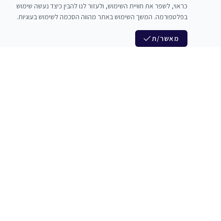
כראוי, לשפר את חוויית השימוש, ולעזור לנו להבין כיצד נעשה שימוש
בפלטפורמה. המשך השימוש באתר מהווה הסכמה לשימוש בעוגיות.
מאשר/ת
לנו
הצטרפות לניוזלטר שלנו
לי חדרי חזרות
חדשות ומבצעים מיוחדים
צלמים
צרי סדנאות
אני מסכים/ה לקבל ניוזלטרים
להקים
משלש בוואצ ובדואר אלקטרוני
כנים
הרשמה