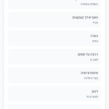
השפלה והמזרח
האם יש לך קעקועים
אין לי
גיטרה
בסיס
רכיבה על סוסים
חובב.ת
אימפרוביזציה
בוגר.ת סדנה
דיבוב
מעוניין.נת