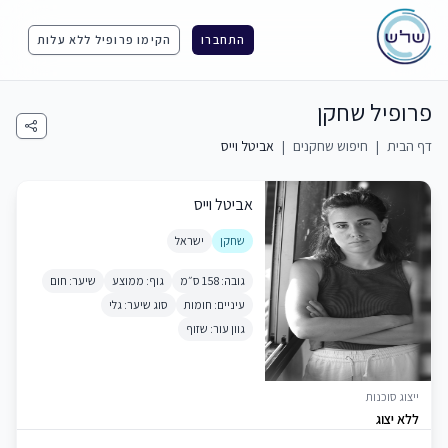
התחברו
הקימו פרופיל ללא עלות
פרופיל שחקן
דף הבית
|
חיפוש שחקנים
|
אביטל וייס
אביטל וייס
שחקן
ישראל
גובה: 158 ס״מ
גוף: ממוצע
שיער: חום
עיניים: חומות
סוג שיער: גלי
גוון עור: שזוף
ייצוג סוכנות
ללא יצוג