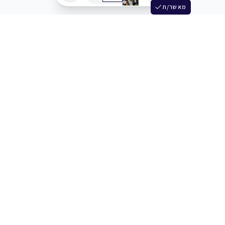
מאשר/ת
שלש
מחברים בין שחקנים סוכנים מלהקים ויוצרים
+972 54 3314242
תמיכה
תמחור
מרכז העזרה