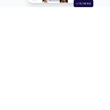
מאשר/ת
שלש
מחברים בין שחקנים סוכנים מלהקים ויוצרים
+972 54 3314242
תמיכה
תמחור
מרכז העזרה