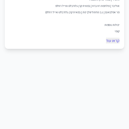
אוליבר | מלחמת רוז ברוז | במאית קרן גלודבלט ואייל רוזלס
מר אפלבאום | נ.ב החתול שלך מת | במאית קרן גלודבלט ואייל רוזלס)
יכולות נוספות
קומי
קראו עוד