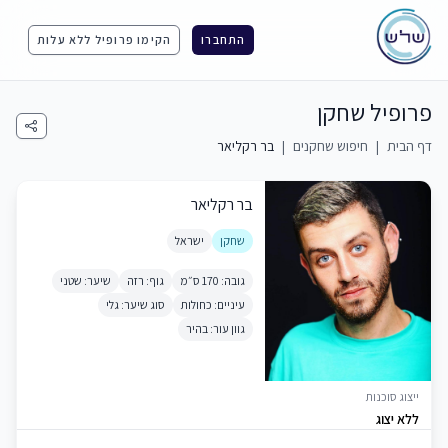
התחברו
הקימו פרופיל ללא עלות
פרופיל שחקן
דף הבית
|
חיפוש שחקנים
|
בר רקליאר
בר רקליאר
שחקן
ישראל
גובה: 170 ס״מ
גוף: רזה
שיער: שטני
עיניים: כחולות
סוג שיער: גלי
גוון עור: בהיר
ייצוג סוכנות
ללא יצוג