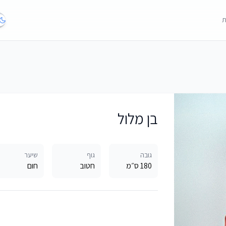
ת
בן מלול
גובה
גוף
שיער
180 ס״מ
חטוב
חום