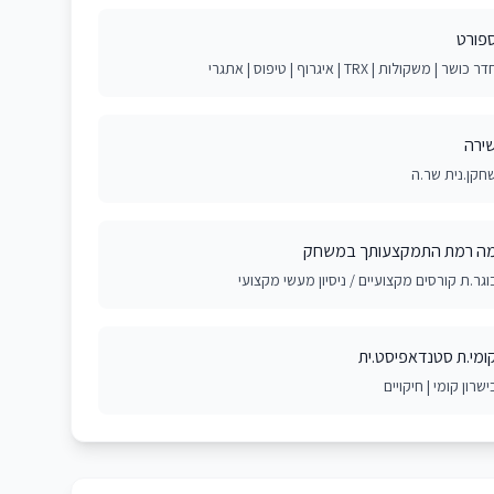
פורט
ר כושר | משקולות | TRX | איגרוף | טיפוס | אתגרי
ירה
חקן.נית שר.ה
ה רמת התמקצעותך במשחק
וגר.ת קורסים מקצועיים / ניסיון מעשי מקצועי
ומי.ת סטנדאפיסט.ית
ישרון קומי | חיקויים