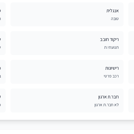
אנגלית
ס
טובה
חד
ריקוד חובב
ש
תנועתי.ת
ש
רישיונות
מ
רכב פרטי
ב
חבר.ת ארגון
ק
לא חבר.ת ארגון
כ