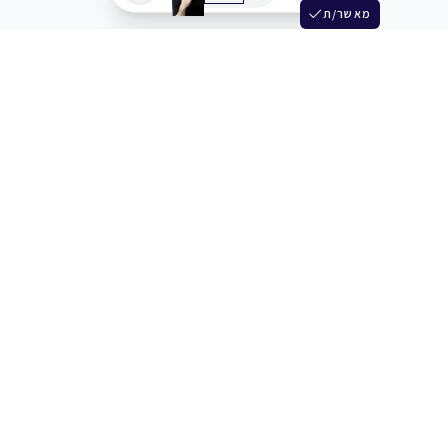
מאשר/ת
שלש
מחברים בין שחקנים סוכנים מלהקים ויוצרים
+972 54 3314242
תמיכה
תמחור
מרכז העזרה