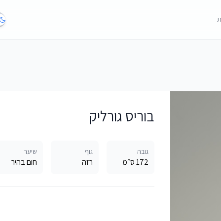
ת
בוריס גורליק
גובה
גוף
שיער
172 ס״מ
רזה
חום בהיר