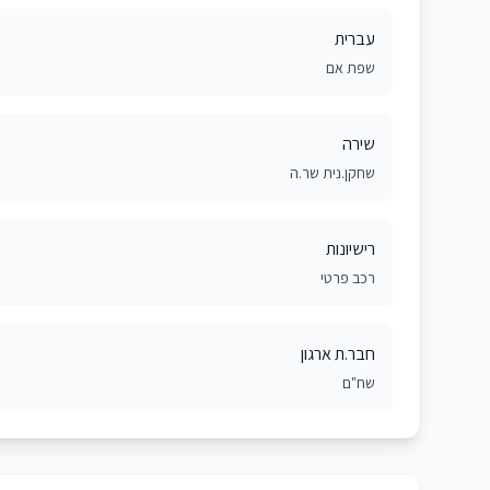
עברית
שפת אם
שירה
שחקן.נית שר.ה
רישיונות
רכב פרטי
חבר.ת ארגון
שח"ם