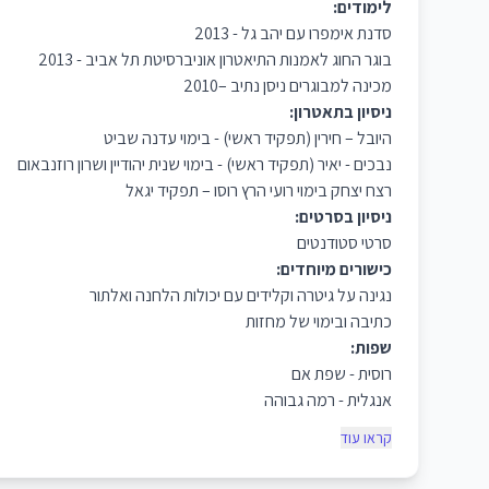
לימודים:
סדנת אימפרו עם יהב גל - 2013
בוגר החוג לאמנות התיאטרון אוניברסיטת תל אביב - 2013
מכינה למבוגרים ניסן נתיב –2010
ניסיון בתאטרון:
היובל – חירין (תפקיד ראשי) - בימוי עדנה שביט
נבכים - יאיר (תפקיד ראשי) - בימוי שנית יהודיין ושרון רוזנבאום
רצח יצחק בימוי רועי הרץ רוסו – תפקיד יגאל
ניסיון בסרטים:
סרטי סטודנטים
כישורים מיוחדים:
נגינה על גיטרה וקלידים עם יכולות הלחנה ואלתור
כתיבה ובימוי של מחזות
שפות:
רוסית - שפת אם
אנגלית - רמה גבוהה
קראו עוד