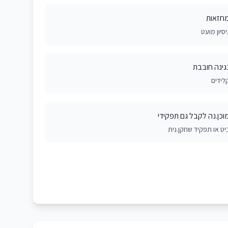
חזאות
יסיון מועט
גינה חובבת
לידים
וכן.נה לקבל גם תפקידי
יט או תפקיד שחקן.נית