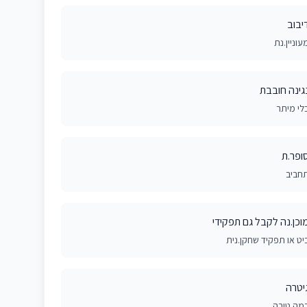
יבוב
עוניין.נת
גינה חובבת
לי מיתר
ופר.ת
חביב
וכן.נה לקבל גם תפקידי
יט או תפקיד שחקן.נית
יטרה
מה טובה