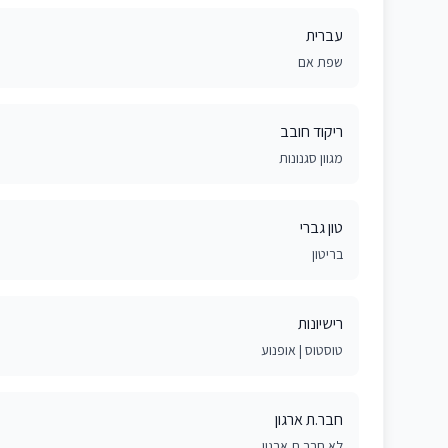
עברית
שפת אם
ריקוד חובב
מגוון סגנונות
טון גברי
בריטון
רישיונות
טוסטוס | אופנוע
חבר.ת ארגון
לא חבר.ת ארגון