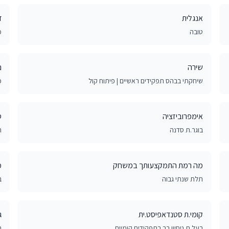
אנגלית
ד
טובה
מ
שירה
נ
שיחקתי בבהס תפקידים ראשיים | פיתוח קול
כ
אימפרוביזציה
ס
בוגר.ת סדנה
ת
מה רמת התמקצעותך במשחק
מ
תלת שנתי גבוה
ב
קומי.ת סטנדאפיסט.ית
ג
בעל.ת ניסיון רב בתפקידים קומיים
ר