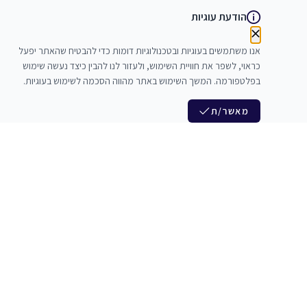
הודעת עוגיות
אנו משתמשים בעוגיות ובטכנולוגיות דומות כדי להבטיח שהאתר יפעל
כראוי, לשפר את חוויית השימוש, ולעזור לנו להבין כיצד נעשה שימוש
בפלטפורמה. המשך השימוש באתר מהווה הסכמה לשימוש בעוגיות.
מאשר/ת
לנו
הצטרפות לניוזלטר שלנו
לי חדרי חזרות
חדשות ומבצעים מיוחדים
צלמים
צרי סדנאות
אני מסכים/ה לקבל ניוזלטרים
להקים
משלש בוואצ ובדואר אלקטרוני
כנים