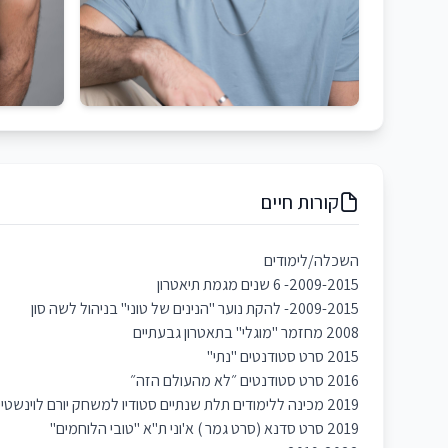
קורות חיים
השכלה/לימודים
2009-2015- 6 שנים מגמת תיאטרון
2009-2015- להקת נוער "הנינים של טוני" בניהול לשה סון
2008 מחזמר "מוגלי" בתאטרון גבעתיים
2015 סרט סטודנטים "נתי"
2016 סרט סטודנטים ״לא מהעולם הזה״
2019 מכינה ללימודים תלת שנתיים סטודיו למשחק יורם לוינשטיין
2019 סרט סדנא (סרט גמר ) א'וני ת"א "טובי הלוחמים"