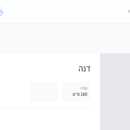
ת
דנה
גובה
160 ס״מ