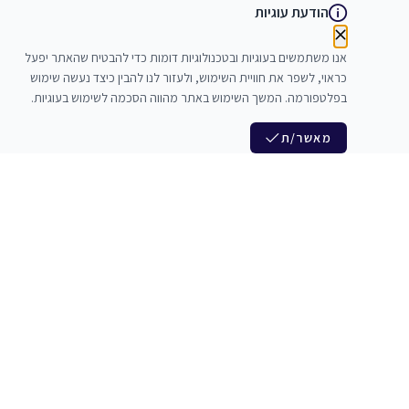
הודעת עוגיות
אנו משתמשים בעוגיות ובטכנולוגיות דומות כדי להבטיח שהאתר יפעל
כראוי, לשפר את חוויית השימוש, ולעזור לנו להבין כיצד נעשה שימוש
בפלטפורמה. המשך השימוש באתר מהווה הסכמה לשימוש בעוגיות.
מאשר/ת
לנו
הצטרפות לניוזלטר שלנו
לי חדרי חזרות
חדשות ומבצעים מיוחדים
צלמים
צרי סדנאות
אני מסכים/ה לקבל ניוזלטרים
להקים
משלש בוואצ ובדואר אלקטרוני
כנים