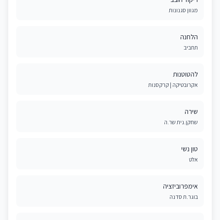
מגוון סגנונות
הלחנה
תחביב
להטוטנות
אקרובטיקה | קרקסנות
שירה
שחקן.נית שר.ה
טון נשי
אלט
אימפרוביזציה
בוגר.ת סדנה