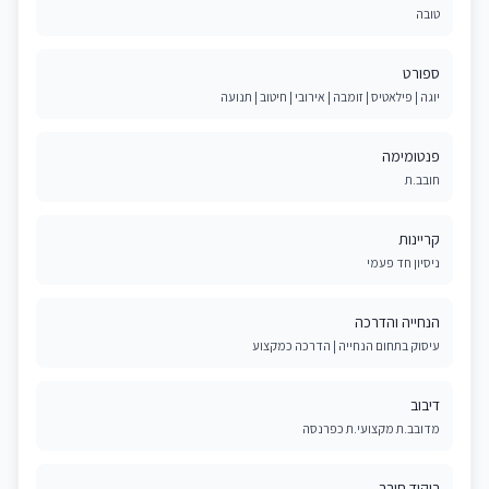
טובה
ספורט
יוגה | פילאטיס | זומבה | אירובי | חיטוב | תנועה
פנטומימה
חובב.ת
קריינות
ניסיון חד פעמי
הנחייה והדרכה
עיסוק בתחום הנחייה | הדרכה כמקצוע
דיבוב
מדובב.ת מקצועי.ת כפרנסה
ריקוד חובב