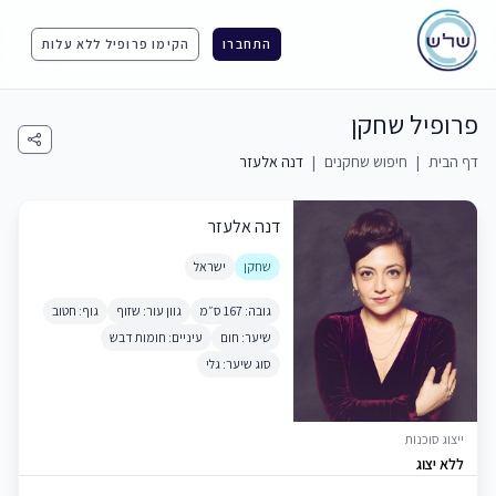
התחברו
הקימו פרופיל ללא עלות
פרופיל שחקן
דף הבית
|
חיפוש שחקנים
|
דנה אלעזר
דנה אלעזר
שחקן
ישראל
גובה: 167 ס״מ
גוון עור: שזוף
גוף: חטוב
שיער: חום
עיניים: חומות דבש
סוג שיער: גלי
ייצוג סוכנות
ללא יצוג