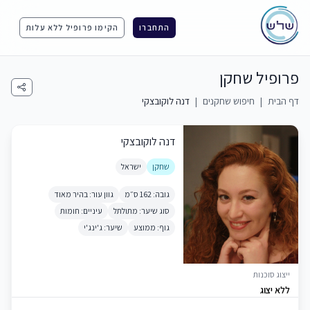
התחברו
הקימו פרופיל ללא עלות
פרופיל שחקן
דף הבית
|
חיפוש שחקנים
|
דנה לוקובצקי
דנה לוקובצקי
שחקן
ישראל
גובה: 162 ס״מ
גוון עור: בהיר מאוד
סוג שיער: מתולתל
עיניים: חומות
גוף: ממוצע
שיער: ג'ינג'י
ייצוג סוכנות
ללא יצוג