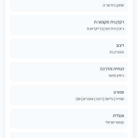
שחקן.נית שר.ה
רקדן.נית מקצועי.ת
ג'אז | היפ הופ | ברייקדאנס
דיבוב
מעוניין.נת
הנחייה והדרכה
ניסיון מועט
ספורט
שחייה | גלישה | ריצה | אופניים | סקי
אנגלית
מבטא ישראלי