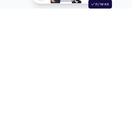
מאשר/ת
שלש
מחברים בין שחקנים סוכנים מלהקים ויוצרים
+972 54 3314242
תמיכה
תמחור
מרכז העזרה