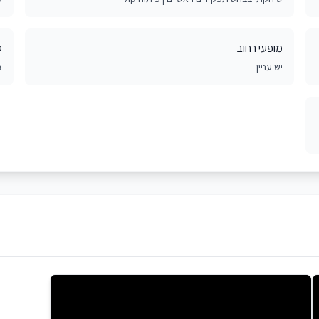
מופעי רחוב
ס
יש עניין
א