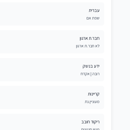
עברית
שפת אם
חבר.ת ארגון
לא חבר.ת ארגון
ידע בנשק
רובה | אקדח
קריינות
מעוניין.נת
ריקוד חובב
מגוון סגנונות