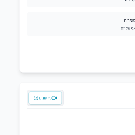
ופר.ת
ני על זה
סרטונים (2)