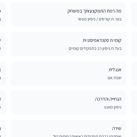
מה רמת התמקצעותך במשחק
מ
בוגר.ת קורסים / ניסיון מעשי
ב
קומי.ת סטנדאפיסט.ית
י
בעל.ת ניסיון רב בתפקידים קומיים
ק
אנגלית
צ
שפת אם
ב
הנחייה והדרכה
ד
ניסיון מועט
מ
שירה
נ
שיחקתי בבהס תפקידים ראשיים | פיתוח קול
ק