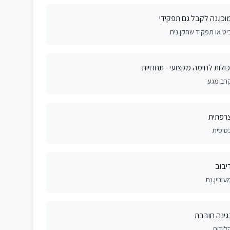
וכן.נה לקבל גם תפקידי
יט או תפקיד שחקן.נית
כולות לחימה מקצועי - תחרויות
רב מגע
רפתית
סיסית
יבוב
עוניין.נת
גינה חובבת
לידים