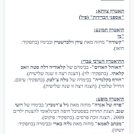
תאטרון צוותא:
"אספני הבדידות" (פיל)
תיאטרון תמונע:
"מי
"קשורה"
מחזה
מאת
עידן זילברשטיין
ובבימיו (בתפקיד:
תיאו).
התיאטרון הערבי עברי:
"האוהל האדום"-
בבימוים של
קלאודיה דלה סטה
ו
זאב
קלאתי.
(בתפקיד: לוי). (הצגה רצה זו שנה שלישית).
"חורף בקלנדיה"
בבימויה של
נולה צ'לטון.
(בתפקיד: עיסם,
החייל שלומי). (הצגה רצה זו שנה שלישית).
תיאטרון מופע:
"פרח של אגדה"
מחזה מאת
גיל צ'רנוביץ'
בבימויו של
רועי
שגב
, הצגת תחרות בפסטיבל חיפה הבינלאומי להצגות ילדים
2009 , הצגה זוכת פרסים. (בתפקיד: פיקוס).
"מכתב לאמא"
מחזה מאת
גליה בארי
ובבימויה (בתפקיד:
יושקו).