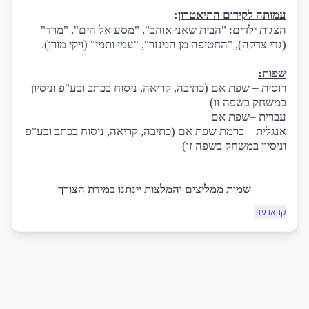
עמותה לקידום התיאטרון
:
הצגות ילדים: "הבית שאני אוהב", "מסע אל הים", "מרד"
(גדי צדקה), "החטיפה מן המנזר", "עמי ותמי" (ויקי מורן).
שפות:
רוסית – שפת אם (כתיבה, קריאה, ניסוח בכתב ובע"פ וניסיון
במשחק בשפה זו)
עברית –שפת אם
אנגלית – ברמת שפת אם (כתיבה, קריאה, ניסוח בכתב ובע"פ
וניסיון במשחק בשפה זו)
שמות ממליצים והמלצות יינתנו במידת הצורך
קראו עוד