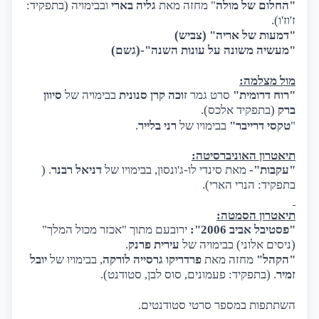
"החלום של מולה
" מחזה מאת
גליה בארי
ובבימויה (בתפקיד:
ז'וז'ו).
"דמעות של אריה" (צביש)
"מעשיה משונה על עונות השנה"-(גשם)
מול מצלמה:
"רוח דרומית"
סרט גמר
זוכה קרן סנונית
בבימויה של
סיוון
ברק
(בתפקיד אלכס).
"
טקסי דרייבר"
בבימויו של
רני בלייר
.
תיאטרון האוניברסיטה:
"עקבות"-
מאת סינדי לו-ג'ונסון, בבימויו של
דניאל רבנר
. (
בתפקיד: הנרי הארי).
תיאטרון הסמטה:
"פסטיבל אביב 2006":
ירובעם מתוך "אכזר מכול המלך"
(ניסים אלוני) בבימויה של
עירית פרנק
.
"הקהל"
מחזה מאת
פרדריקו גרסייה לורקה
, בבימויו של
יובל
זמיר
. (בתפקיד: פעמונים, סוס לבן, סטודנט).
השתתפות במספר סרטי סטודנטים.