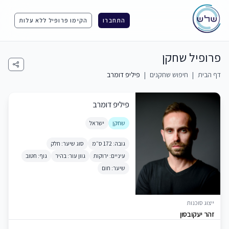
התחברו
הקימו פרופיל ללא עלות
פרופיל שחקן
דף הבית
|
חיפוש שחקנים
|
פיליפ דומרב
פיליפ דומרב
שחקן
ישראל
גובה: 172 ס״מ
סוג שיער: חלק
עיניים: ירוקות
גוון עור: בהיר
גוף: חטוב
שיער: חום
ייצוג סוכנות
זהר יעקובסון