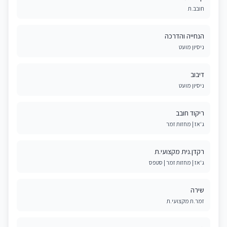
חובב.ת
הנחייה והדרכה
ניסיון מועט
דיבוב
ניסיון מועט
ריקוד חובב
ג'אז | מחזות זמר
רקדן.נית מקצועי.ת
ג'אז | מחזות זמר | סטפס ​
שירה
זמר.ת מקצועי.ת