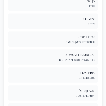
טון נשי
סופרן
נגינה חובבת
קלידים
אימפרוביזציה
בבית ספר למשחק | בהפקות
האם את.ה מורה למשחק
מורה למשחק ותאטרון לילדים ונוער
בימוי תאטרון
במאי.ת בפרינג'
תאטרון מחול
השתתפות בהפקה