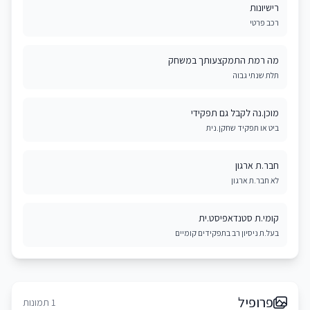
רישיונות
רכב פרטי
מה רמת התמקצעותך במשחק
תלת שנתי גבוה
מוכן.נה לקבל גם תפקידי
ביט או תפקיד שחקן.נית
חבר.ת ארגון
לא חבר.ת ארגון
קומי.ת סטנדאפיסט.ית
בעל.ת ניסיון רב בתפקידים קומיים
פרופיל
1 תמונות