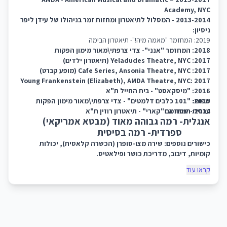
Academy, NYC
2013-2014 - המסלול לתיאטרון ומחזות זמר בניהולו של עידן ליפר
ניסיון:
2019: המחזמר "מאמה מיה!"- תיאטרון הבימה
2018: המחזמר "אנני"- צדי צרפתי\מאור מימון הפקות
2017: Yeladudes Theatre, NYC (תיאטרון ילדים)
2017: Cafe Series, Ansonia Theatre, NYC (מופע קברט)
Young Frankenstein (Elizabeth), AMDA Theatre, NYC: 2017
2016: "מיסקאסט" - בית החייל ת"א
2015: "101 כלבים דלמטים" - צדי צרפתי\מאור מימון הפקות
שפות:
2014: המחזמר "קארי" - תיאטרון רוזין ת"א
עברית- שפת אם
אנגלית- רמה גבוהה מאוד (מבטא אמריקאי)
ספרדית- רמה בסיסית
כישורים נוספים: שירה מצו-סופרן (הכשרה קלאסית), יכולות
קומיות, דיבוב, מדריכת כושר ופילאטיס.
קראו עוד