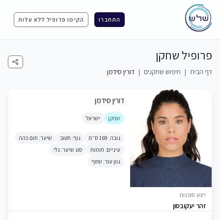
התחברו
הקימו פרופיל ללא עלות
פרופיל שחקן
דף הבית
|
חיפוש שחקנים
|
דורין סידמן
דורין סידמן
שחקן
ישראל
גובה: 169 ס״מ
גוף: חטוב
שיער: חום כהה
עיניים: חומות
סוג שיער: גלי
גוון עור: שזוף
ייצוג סוכנות
זהר יעקובסון