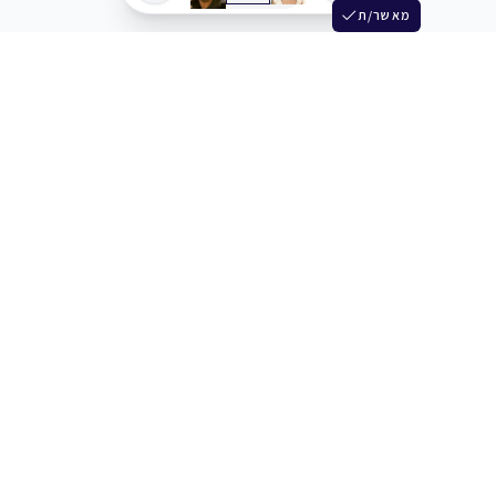
מאשר/ת
שלש
מחברים בין שחקנים סוכנים מלהקים ויוצרים
+972 54 3314242
תמיכה
תמחור
מרכז העזרה